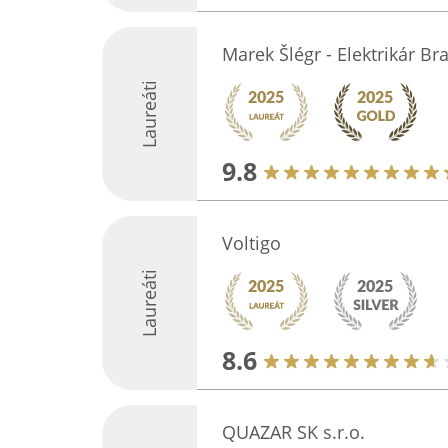
Marek Šlégr - Elektrikár Bra
Laureáti
9.8
Voltigo
Laureáti
8.6
QUAZAR SK s.r.o.