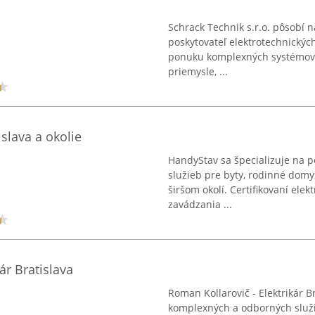
Schrack Technik s.r.o. pôsobí 
poskytovateľ elektrotechnickýc
ponuku komplexných systémov v
priemysle, ...
islava a okolie
HandyStav sa špecializuje na 
služieb pre byty, rodinné domy
širšom okolí. Certifikovaní elek
zavádzania ...
ár Bratislava
Roman Kollarovič - Elektrikár B
komplexných a odborných služieb