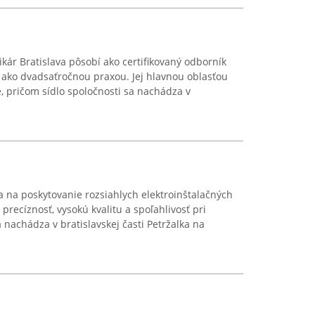
ikár Bratislava pôsobí ako certifikovaný odborník
iac ako dvadsaťročnou praxou. Jej hlavnou oblasťou
e, pričom sídlo spoločnosti sa nachádza v
a na poskytovanie rozsiahlych elektroinštalačných
precíznosť, vysokú kvalitu a spoľahlivosť pri
a nachádza v bratislavskej časti Petržalka na