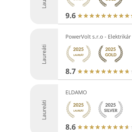
9.6
PowerVolt s.r.o - Elektrikár
Laureáti
8.7
ELDAMO
Laureáti
8.6