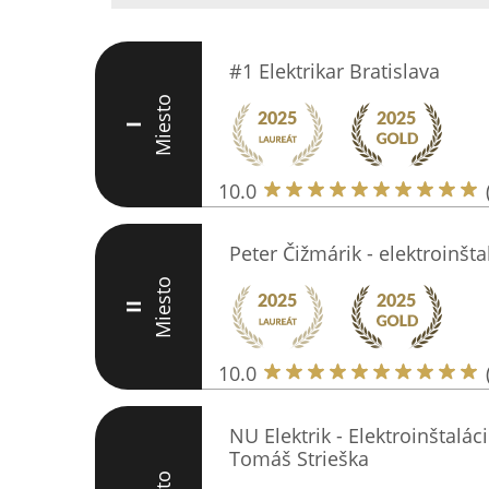
#1 Elektrikar Bratislava
Miesto
I
10.0
Peter Čižmárik - elektroinšta
Miesto
II
10.0
NU Elektrik - Elektroinštalác
Tomáš Strieška