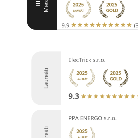
Miesto
III
9.9
(
ElecTrick s.r.o.
Laureáti
9.3
PPA ENERGO s.r.o.
Laureáti