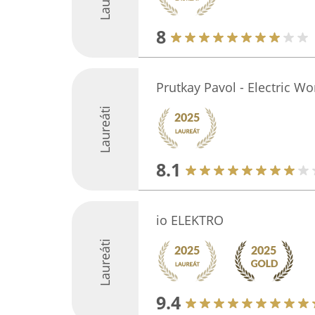
8
Prutkay Pavol - Electric Wo
Laureáti
8.1
io ELEKTRO
Laureáti
9.4