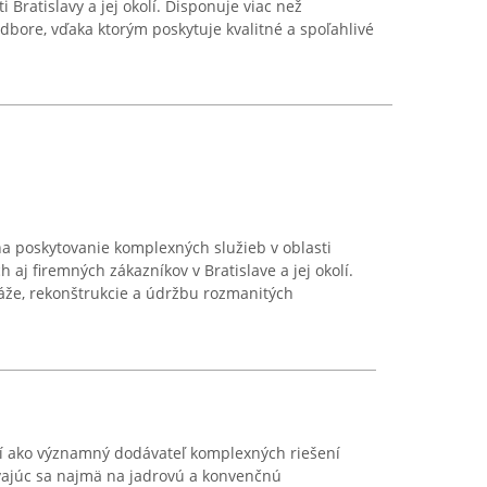
i Bratislavy a jej okolí. Disponuje viac než
bore, vďaka ktorým poskytuje kvalitné a spoľahlivé
e na poskytovanie komplexných služieb v oblasti
 aj firemných zákazníkov v Bratislave a jej okolí.
áže, rekonštrukcie a údržbu rozmanitých
 ako významný dodávateľ komplexných riešení
avajúc sa najmä na jadrovú a konvenčnú