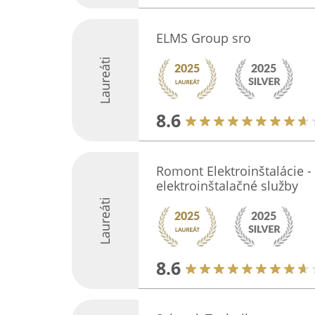
ELMS Group sro
Laureáti
8.6
Romont Elektroinštalácie -
elektroinštalačné služby
Laureáti
8.6