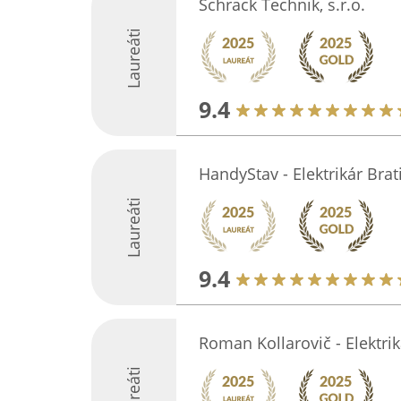
Schrack Technik, s.r.o.
Laureáti
9.4
HandyStav - Elektrikár Brat
Laureáti
9.4
Roman Kollarovič - Elektrik
Laureáti