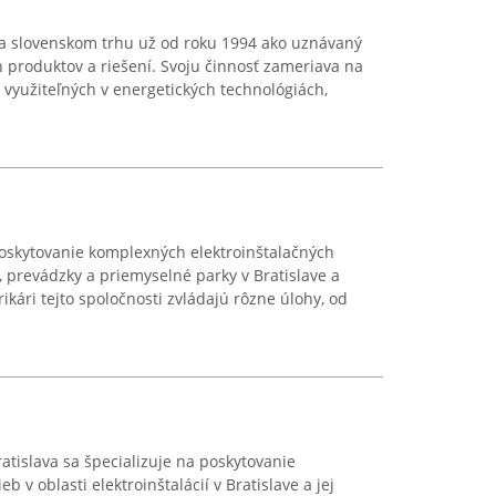
na slovenskom trhu už od roku 1994 ako uznávaný
h produktov a riešení. Svoju činnosť zameriava na
yužiteľných v energetických technológiách,
poskytovanie komplexných elektroinštalačných
, prevádzky a priemyselné parky v Bratislave a
trikári tejto spoločnosti zvládajú rôzne úlohy, od
ratislava sa špecializuje na poskytovanie
 v oblasti elektroinštalácií v Bratislave a jej