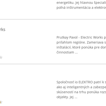
energetiku. Jej hlavnou špecia
poľná inštrumentácia a elektros
rks
Prutkay Pavol - Electric Works p
priľahlom regióne. Zameriava sa
inštalácií, ktoré ponúka pre d
činnostiam ...
Spoločnosť io ELEKTRO patrí k s
ako aj inteligentných a zabez
skúseností na trhu ponúka rozs
objekty. Jej ...