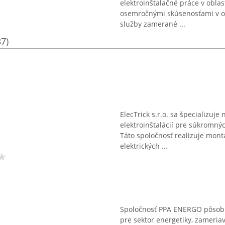
elektroinštalačné práce v oblast
osemročnými skúsenosťami v od
služby zamerané ...
37)
ElecTrick s.r.o. sa špecializuj
elektroinštalácií pre súkromných
Táto spoločnosť realizuje mont
elektrických ...
Spoločnosť PPA ENERGO pôsobí
pre sektor energetiky, zameri