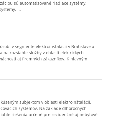
lizáciou sú automatizované riadiace systémy,
ystémy. ...
ôsobí v segmente elektroinštalácií v Bratislave a
 na rozsiahle služby v oblasti elektrických
omácnosti aj firemných zákazníkov. K hlavným
kúseným subjektom v oblasti elektroinštalácií,
pečovacích systémov. Na základe dlhoročných
iahle riešenia určené pre rezidenčné aj nebytové