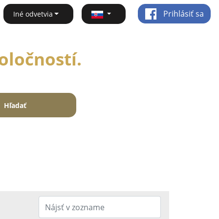
Prihlásiť sa
Iné odvetvia
oločností.
Hľadať