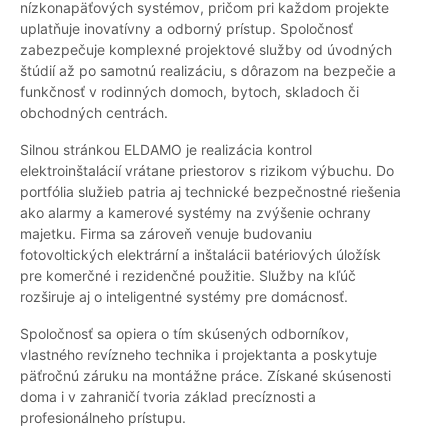
nízkonapäťových systémov, pričom pri každom projekte
uplatňuje inovatívny a odborný prístup. Spoločnosť
zabezpečuje komplexné projektové služby od úvodných
štúdií až po samotnú realizáciu, s dôrazom na bezpečie a
funkčnosť v rodinných domoch, bytoch, skladoch či
obchodných centrách.
Silnou stránkou ELDAMO je realizácia kontrol
elektroinštalácií vrátane priestorov s rizikom výbuchu. Do
portfólia služieb patria aj technické bezpečnostné riešenia
ako alarmy a kamerové systémy na zvýšenie ochrany
majetku. Firma sa zároveň venuje budovaniu
fotovoltických elektrární a inštalácii batériových úložísk
pre komerčné i rezidenčné použitie. Služby na kľúč
rozširuje aj o inteligentné systémy pre domácnosť.
Spoločnosť sa opiera o tím skúsených odborníkov,
vlastného revízneho technika i projektanta a poskytuje
päťročnú záruku na montážne práce. Získané skúsenosti
doma i v zahraničí tvoria základ precíznosti a
profesionálneho prístupu.