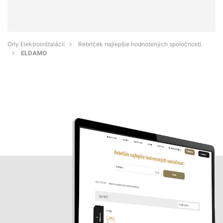
Orly Elektroinštalácií
Rebríček najlepšie hodnotených spoločností.
ELDAMO