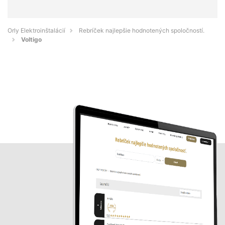
Orly Elektroinštalácií
Rebríček najlepšie hodnotených spoločností.
Voltigo