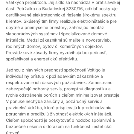
všetkých projektoch. Jej sídlo sa nachádza v bratislavskej
časti Petržalka na Budatínskej 3230/16, odkiaľ poskytuje
certifikované elektrotechnické riešenia širokému spektru
klientov. Skúsený tím firmy realizuje elektroinštalácie pre
obytné a priemyselné priestory, zahŕňajúc montáž
slaboprúdových systémov i špecializované domové
inštalácie. Medzi zákazníkmi sú majitelia novostavieb,
rodinných domov, bytov či komerčných objektov.
Prevádzkové zásady firmy vyzdvihujú bezpečnosť,
spoľahlivosť a energetickú efektivitu.
Jednou z hlavných predností spoločnosti Voltigo je
individuálny prístup k požiadavkám zákazníkov a
rešpektovanie ich časových požiadaviek. Zamestnanci
zabezpečujú odborný servis, promptnú diagnostiku a
rýchle odstránenie porúch s cieľom minimalizovať prestoje.
V ponuke nechýba záručný aj pozáručný servis a
pravidelná údržba, ktoré prispievajú k predchádzaniu
poruchám a predlžujú životnosť elektrických inštalácií.
Cieľom spoločnosti je poskytovať dlhodobo spoľahlivé a
bezpečné riešenia s dôrazom na funkčnosť i estetickú
úroveň.