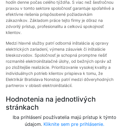
hodín denne počas celého týždňa. S viac než šesťročnou
praxou v tomto sektore spoločnosť garantuje spoľahlivé a
efektívne riešenia prispôsobené požiadavkám
zákazníkov. Základom práce tejto firmy je dôraz na
zdvorilý prístup, profesionalitu a celkovú spokojnosť
klientov.
Medzi hlavné služby patrí odborná inštalácia aj opravy
elektrických zariadení, výmena zásuviek či inštalácie
bleskozvodov. Spoločnosť je schopná promptne riešiť
rozmanité elektroinštalačné úlohy, od bežných opráv až
po zložitejšie realizácie. Prioritizovanie vysokej kvality a
individuálnych potrieb klientov prispieva k tomu, že
Elektrikár Bratislava Nonstop patrí medzi dôveryhodných
partnerov v oblasti elektroinštalácií.
Hodnotenia na jednotlivých
stránkach
Iba prihlásení používatelia majú prístup k týmto
údajom.
Kliknite sem pre prihlásenie.