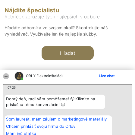
Nájdite špecialistu
Rebríček združuje tých najlepších v odbore
Hľadáte odborníka vo svojom okolí? Skontrolujte náš
vyhľadávač. Využívajte len tie najlepšie služby.
Hľadať
ORLY Elektroinštalácií
Live chat
07:25
Organizátor hodnotenia
Hodnotenie
Kontakt
Dobrý deň, radi Vám pomôžeme! 🙂 Kliknite na
Bright Side Solutions sp. z o.
Laureáti
Kontakt
príslušnú tému konverzácie! 🙂
o. sp. k.
Lista
ul. Ruska 22
wszystkich
Wrocław 50-079
Laureatów
Som laureát, mám záujem o marketingové materiály
KRS 0000749100 | Regon
Podmienky
381313360 | NIP 8943132676
Obchodné
Chcem prihlásiť svoju firmu do Orlov
+48 508 492 400
podmienky
Mám inú otátku
Zásady