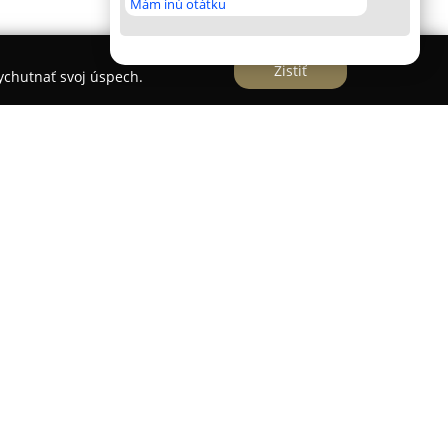
Mám inú otátku
Zistiť
vychutnať svoj úspech.
lom v Bošanoch sa profiluje ako dôveryhodný
alácií a príslušného materiálu. Zameriava sa na
entu výrobkov, ktoré využijú domáci kutili aj
 ponuke je široká paleta elektroinštalačného a
 ktorými nechýbajú moderné LED žiarovky,
stiče, prúdové chrániče a zvodiče prepätia, ktoré
bezpečnosť a správnu funkciu každej