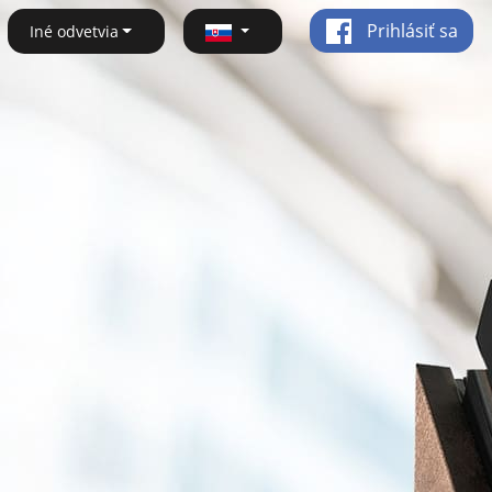
Prihlásiť sa
Iné odvetvia