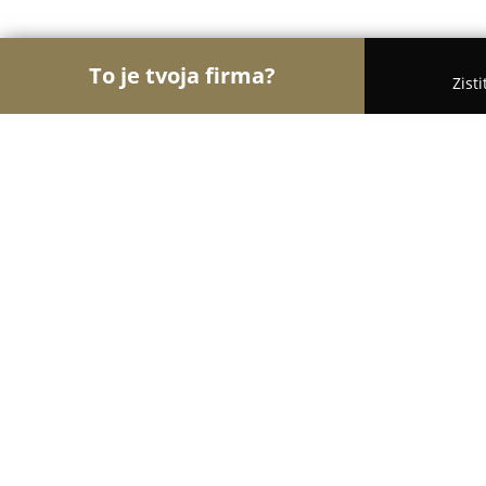
To je tvoja firma?
Zist
Orly Elektroinštalácií
Rebríček najlepšie hodnot
Kutil EL-MAT
8.3
(9)
Bošany, Milana Rastislava Štefánika 181
Zobraziť telefónne číslo