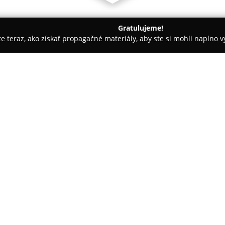
Gratulujeme!
ite teraz, ako získať propagačné materiály, aby ste si mohli naplno 
ených spoločností.
Kutil EL-MAT
O spoločnosti:
Spoločnosť
Kutil EL-MAT
so síd
partner v segmente elektroinšt
poskytovanie rozsiahleho sortim
profesionálni elektrikári. V jej
spojovacieho materiálu, medzi
spoľahlivé vypínače, zásuvky, i
zohrávajú dôležitú úlohu pre 
elektroinštalácie.