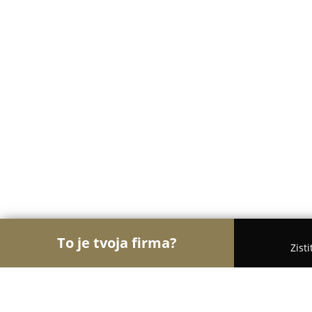
To je tvoja firma?
Zist
Orly Elektroinštalácií
Rebríček najlepšie hodnot