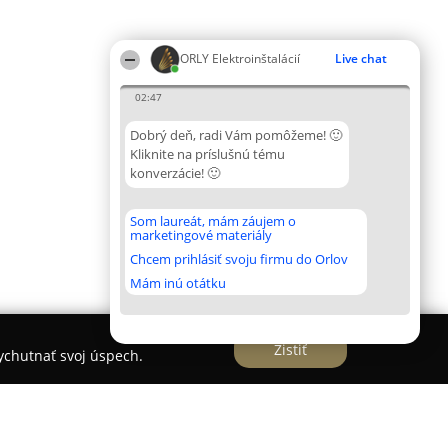
ORLY Elektroinštalácií
Live chat
02:47
Dobrý deň, radi Vám pomôžeme! 🙂
Kliknite na príslušnú tému
konverzácie! 🙂
Som laureát, mám záujem o
marketingové materiály
Chcem prihlásiť svoju firmu do Orlov
Mám inú otátku
Zistiť
vychutnať svoj úspech.