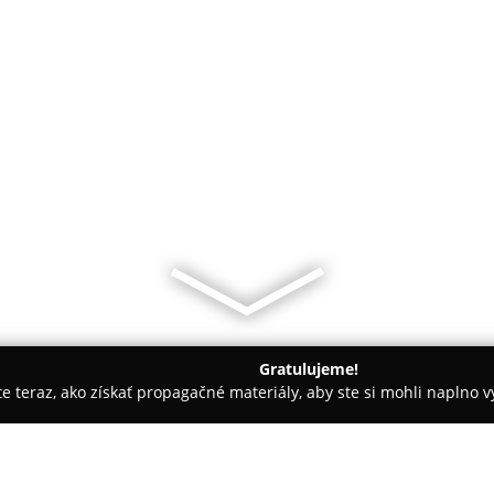
Gratulujeme!
ite teraz, ako získať propagačné materiály, aby ste si mohli naplno 
ených spoločností.
inovel