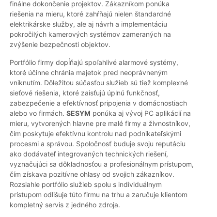
finálne dokončenie projektov. Zákazníkom ponúka
riešenia na mieru, ktoré zahŕňajú nielen štandardné
elektrikárske služby, ale aj návrh a implementáciu
pokročilých kamerových systémov zameraných na
zvýšenie bezpečnosti objektov.
Portfólio firmy dopĺňajú spoľahlivé alarmové systémy,
ktoré účinne chránia majetok pred neoprávneným
vniknutím. Dôležitou súčasťou služieb sú tiež komplexné
sieťové riešenia, ktoré zaisťujú úplnú funkčnosť,
zabezpečenie a efektívnosť pripojenia v domácnostiach
alebo vo firmách.
SESYM
ponúka aj vývoj PC aplikácií na
mieru, vytvorených hlavne pre malé firmy a živnostníkov,
čím poskytuje efektívnu kontrolu nad podnikateľskými
procesmi a správou. Spoločnosť buduje svoju reputáciu
ako dodávateľ integrovaných technických riešení,
vyznačujúci sa dôkladnosťou a profesionálnym prístupom,
čím získava pozitívne ohlasy od svojich zákazníkov.
Rozsiahle portfólio služieb spolu s individuálnym
prístupom odlišuje túto firmu na trhu a zaručuje klientom
kompletný servis z jedného zdroja.