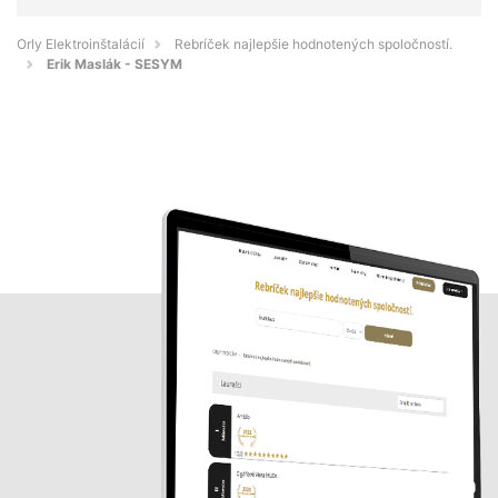
Orly Elektroinštalácií
Rebríček najlepšie hodnotených spoločností.
Erik Maslák - SESYM