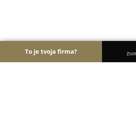
To je tvoja firma?
Zist
Orly Elektroinštalácií
Rebríček najlepšie hodnot
Elektroinštalácie a servis Prievidza