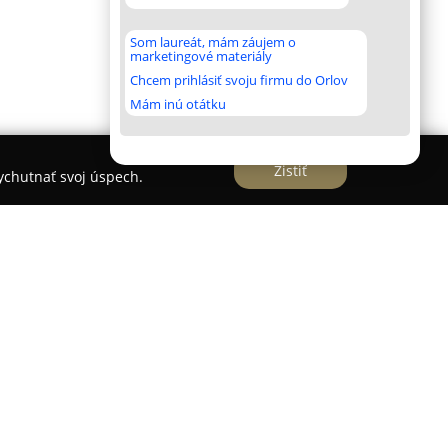
Som laureát, mám záujem o
marketingové materiály
Chcem prihlásiť svoju firmu do Orlov
Mám inú otátku
Zistiť
vychutnať svoj úspech.
vidza
je stabilne etablovanou spoločnosťou
talačných prác v meste Prievidza a jeho okolí.
omplexných služieb v oblasti elektroinštalácií
ory. Jej tím tvoria kvalifikovaní, certifikovaní