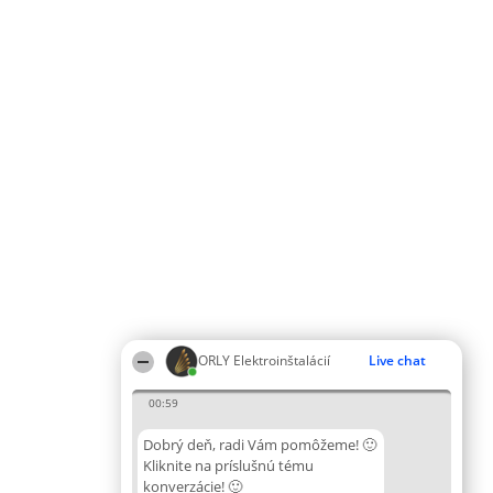
ORLY Elektroinštalácií
Live chat
00:59
Dobrý deň, radi Vám pomôžeme! 🙂
Kliknite na príslušnú tému
konverzácie! 🙂