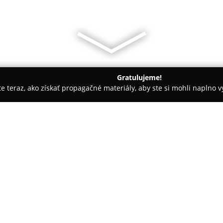
Gratulujeme!
ite teraz, ako získať propagačné materiály, aby ste si mohli naplno 
ených spoločností.
Elektroinštalácie a servis Prievidza
O spoločnosti:
Elektroinštalácie a servis Prie
pôsobiacou v oblasti elektroinš
Zameriava sa na poskytovanie k
pre domácnosti i komerčné priest