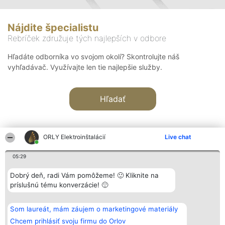
Nájdite špecialistu
Rebríček združuje tých najlepších v odbore
Hľadáte odborníka vo svojom okolí? Skontrolujte náš
vyhľadávač. Využívajte len tie najlepšie služby.
Hľadať
ORLY Elektroinštalácií
Live chat
05:29
Organizátor hodnotenia
Hodnotenie
Kontakt
Dobrý deň, radi Vám pomôžeme! 🙂 Kliknite na
Bright Side Solutions sp. z o.
Laureáti
Kontakt
príslušnú tému konverzácie! 🙂
o. sp. k.
Lista
ul. Ruska 22
wszystkich
Wrocław 50-079
Laureatów
Som laureát, mám záujem o marketingové materiály
KRS 0000749100 | Regon
Podmienky
381313360 | NIP 8943132676
Obchodné
Chcem prihlásiť svoju firmu do Orlov