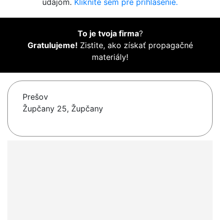
údajom.
Kliknite sem pre prihlásenie.
To je tvoja firma
?
Gratulujeme!
Zistite, ako získať propagačné
materiály!
Prešov
Župčany 25, Župčany