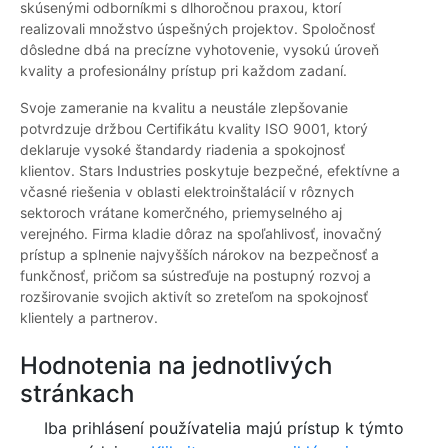
skúsenými odborníkmi s dlhoročnou praxou, ktorí
realizovali množstvo úspešných projektov. Spoločnosť
dôsledne dbá na precízne vyhotovenie, vysokú úroveň
kvality a profesionálny prístup pri každom zadaní.
Svoje zameranie na kvalitu a neustále zlepšovanie
potvrdzuje držbou Certifikátu kvality ISO 9001, ktorý
deklaruje vysoké štandardy riadenia a spokojnosť
klientov. Stars Industries poskytuje bezpečné, efektívne a
včasné riešenia v oblasti elektroinštalácií v rôznych
sektoroch vrátane komerčného, priemyselného aj
verejného. Firma kladie dôraz na spoľahlivosť, inovačný
prístup a splnenie najvyšších nárokov na bezpečnosť a
funkčnosť, pričom sa sústreďuje na postupný rozvoj a
rozširovanie svojich aktivít so zreteľom na spokojnosť
klientely a partnerov.
Hodnotenia na jednotlivých
stránkach
Iba prihlásení používatelia majú prístup k týmto