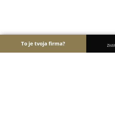
To je tvoja firma?
Zist
Orly Elektroinštalácií
Rebríček najlepšie hodnot
VB Rebels s.r.o.