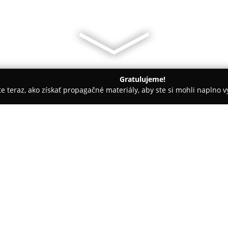
Gratulujeme!
ite teraz, ako získať propagačné materiály, aby ste si mohli naplno 
ených spoločností.
VB Rebels s.r.o.
O spoločnosti:
Spoločnosť
VB Rebels s.r.o.
, kt
pôsobí ako spoľahlivý poskytova
činnosť je založená na viac ne
na profesionálne riešenia pre 