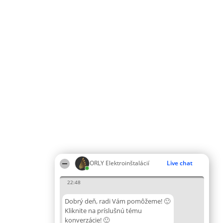
ORLY Elektroinštalácií
Live chat
22:48
Dobrý deň, radi Vám pomôžeme! 🙂
Kliknite na príslušnú tému
konverzácie! 🙂