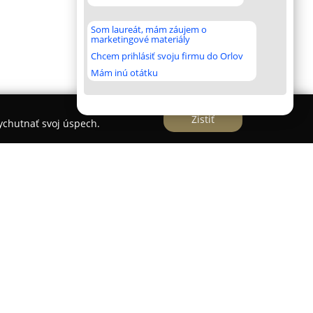
Som laureát, mám záujem o
marketingové materiály
Chcem prihlásiť svoju firmu do Orlov
Mám inú otátku
Zistiť
vychutnať svoj úspech.
orá má sídlo v Nitre na Štefánikovej triede 84,
teľ komplexných elektroinštalačných služieb. Jej
ž dvadsaťročných skúsenostiach a zameriava sa
domácnosti, podniky aj byty. Služby zahŕňajú